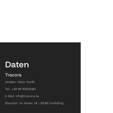
Daten
Tracora
Inhaber: Peter Ranftl
Tel.:
+49 89 80926184
E-Mail:
info@tracora.de
Standort: Im Birket 28 / 82166 Gräfelfing