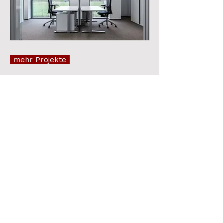
mehr Projekte
Unsere Partner
Dürfen wir vorstellen
Jedes Projekt verdient eine
maßgeschneiderte Beleuchtungslösung.
Deshalb arbeitet Tracora mit ausgewählten
Partnern zusammen, die in ihrem Bereich
echte Experten sind und mit ihrem Know-how
jede Idee zum Leuchten bringen.