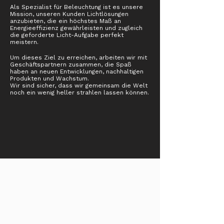
Als Spezialist für Beleuchtung ist es unsere
Mission, unseren Kunden Lichtlösungen
anzubieten, die ein höchstes Maß an
Energieeffizienz gewährleisten und zugleich
die geforderte Licht-Aufgabe perfekt
meistern.
Um dieses Ziel zu erreichen, arbeiten wir mit
Geschäftspartnern zusammen, die Spaß
haben an neuen Entwicklungen, nachhaltigen
Produkten und Wachstum.
Wir sind sicher, dass wir gemeinsam die Welt
noch ein wenig heller strahlen lassen können.